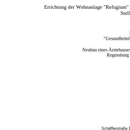
Errichtung der Wohnanlage "Refugium"
Stel
"Gesundheits
Neubau eines Ärztehauses mit 38.5
Regensb
Schäfflerstraße