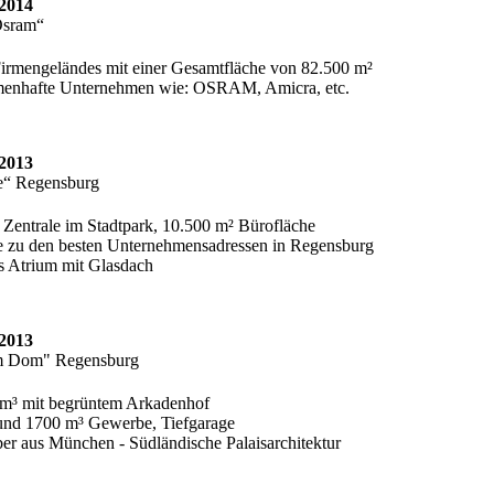
2014
Osram“
mengeländes mit einer Gesamtfläche von 82.500 m²
menhafte Unternehmen wie: OSRAM, Amicra, etc.
2013
e“ Regensburg
entrale im Stadtpark, 10.500 m² Bürofläche
te zu den besten Unternehmensadressen in Regensburg
es Atrium mit Glasdach
2013
m Dom" Regensburg
³ mit begrüntem Arkadenhof
nd 1700 m³ Gewerbe, Tiefgarage
r aus München - Südländische Palaisarchitektur