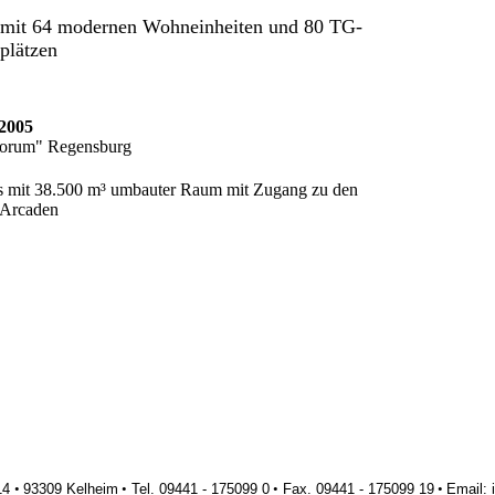
 mit 64 modernen Wohneinheiten und 80 TG-
lplätzen
2005
forum" Regensburg
00 m³ umbauter Raum mit Zugang zu den
urg Arcaden
 14
•
93309 Kelheim
•
Tel. 09441 - 175099 0
•
Fax. 09441 - 175099 19
•
Email: 