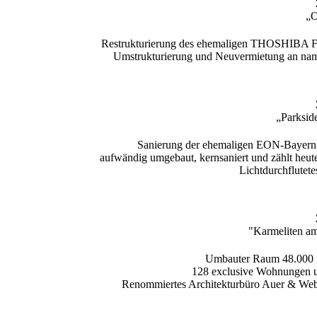
„
Restrukturierung des ehemaligen THOSHIBA Fir
Umstrukturierung und Neuvermietung an na
„Parksid
Sanierung der ehemaligen EON-Bayern Z
aufwändig umgebaut, kernsaniert und zählt heu
Lichtdurchflutet
"Karmeliten a
Umbauter Raum 48.000 m
128 exclusive Wohnungen u
Renommiertes Architekturbüro Auer & Webe